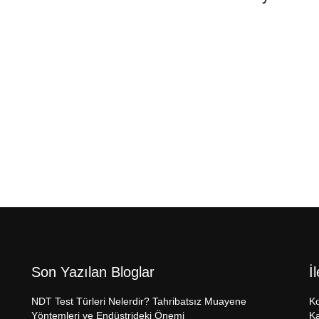
Son Yazılan Bloglar
İ
NDT Test Türleri Nelerdir? Tahribatsız Muayene
Ko
Yöntemleri ve Endüstrideki Önemi
Ka