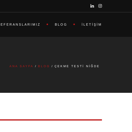
REFERANSLARIMIZ
BLOG
İLETIŞIM
ANA SAYFA
BLOG
ÇEKME TESTI NIĞDE