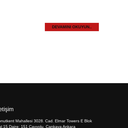
DEVAMINI OKUYUN..
letişim
nutkent Mahallesi 3028. Cad. Elmar Towers E Blok
t:15 Daire: 151 Çayyolu, Çankaya Ankara