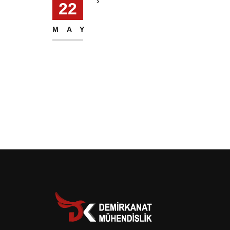
22
MAY