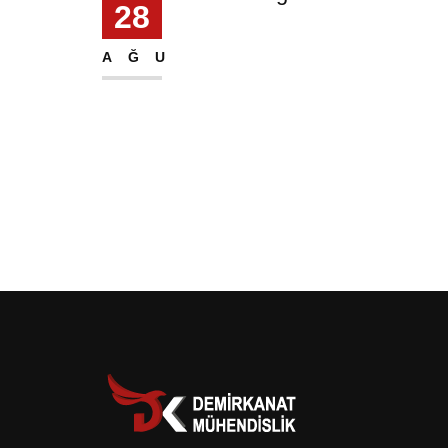
28
AĞU