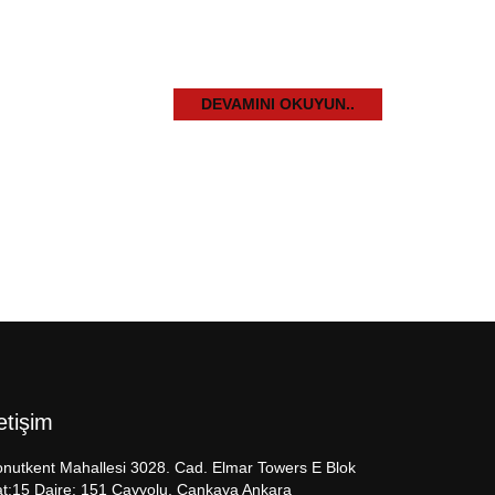
DEVAMINI OKUYUN..
letişim
nutkent Mahallesi 3028. Cad. Elmar Towers E Blok
t:15 Daire: 151 Çayyolu, Çankaya Ankara