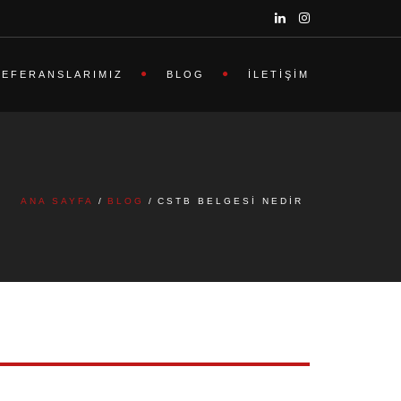
REFERANSLARIMIZ
BLOG
İLETIŞIM
ANA SAYFA
BLOG
CSTB BELGESI NEDIR