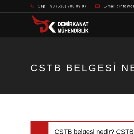
Cep: +90 (536) 708 09 97
E-mail : info@d
CSTB BELGESI N
CSTB belgesi nedir? CSTB N