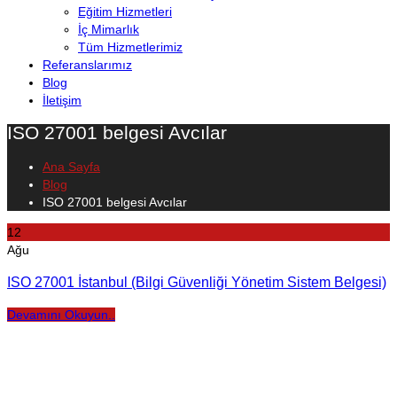
Eğitim Hizmetleri
İç Mimarlık
Tüm Hizmetlerimiz
Referanslarımız
Blog
İletişim
ISO 27001 belgesi Avcılar
Ana Sayfa
Blog
ISO 27001 belgesi Avcılar
12
Ağu
ISO 27001 İstanbul (Bilgi Güvenliği Yönetim Sistem Belgesi)
Devamını Okuyun..