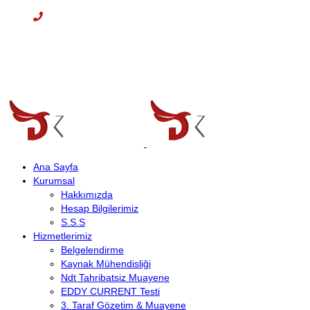
Cep: +90 (536) 708 09 97
E-mail : info@demirkanat.com.tr
Çalışma Saatleri: 08:30-17:30
Ana Sayfa
Kurumsal
Hakkımızda
Hesap Bilgilerimiz
S.S.S
Hizmetlerimiz
Belgelendirme
Kaynak Mühendisliği
Ndt Tahribatsiz Muayene
EDDY CURRENT Testi
3. Taraf Gözetim & Muayene