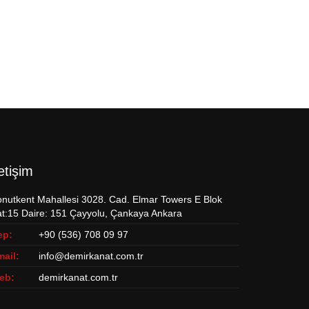
letişim
nutkent Mahallesi 3028. Cad. Elmar Towers E Blok
t:15 Daire: 151 Çayyolu, Çankaya Ankara
ep:
+90 (536) 708 09 97
ail:
info@demirkanat.com.tr
eb:
demirkanat.com.tr