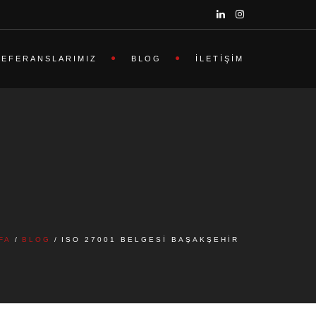
REFERANSLARIMIZ
BLOG
İLETIŞIM
FA
BLOG
ISO 27001 BELGESI BAŞAKŞEHIR