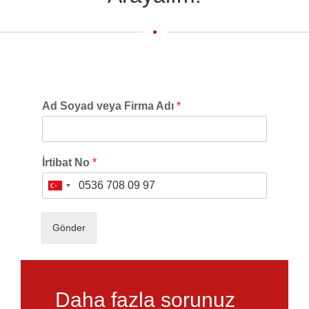
Ad Soyad veya Firma Adı
*
İrtibat No
*
Turkey
+90
Gönder
Daha fazla sorunuz