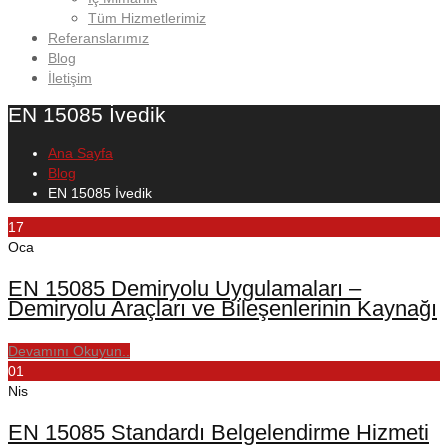
Tüm Hizmetlerimiz
Referanslarımız
Blog
İletişim
EN 15085 İvedik
Ana Sayfa
Blog
EN 15085 İvedik
17
Oca
EN 15085 Demiryolu Uygulamaları –
Demiryolu Araçları ve Bileşenlerinin Kaynağı
Devamını Okuyun..
01
Nis
EN 15085 Standardı Belgelendirme Hizmeti