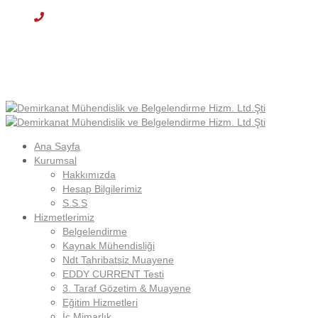
Cep: +90 (536) 708 09 97
E-mail : info@demirkanat.com.tr
Çalışma Saatleri: 08:30-17:30
Ana Sayfa
Kurumsal
Hakkımızda
Hesap Bilgilerimiz
S.S.S
Hizmetlerimiz
Belgelendirme
Kaynak Mühendisliği
Ndt Tahribatsiz Muayene
EDDY CURRENT Testi
3. Taraf Gözetim & Muayene
Eğitim Hizmetleri
İç Mimarlık