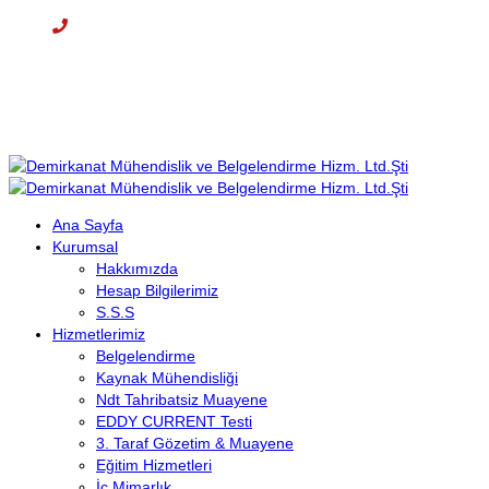
Cep: +90 (536) 708 09 97
E-mail : info@demirkanat.com.tr
Çalışma Saatleri: 08:30-17:30
Ana Sayfa
Kurumsal
Hakkımızda
Hesap Bilgilerimiz
S.S.S
Hizmetlerimiz
Belgelendirme
Kaynak Mühendisliği
Ndt Tahribatsiz Muayene
EDDY CURRENT Testi
3. Taraf Gözetim & Muayene
Eğitim Hizmetleri
İç Mimarlık