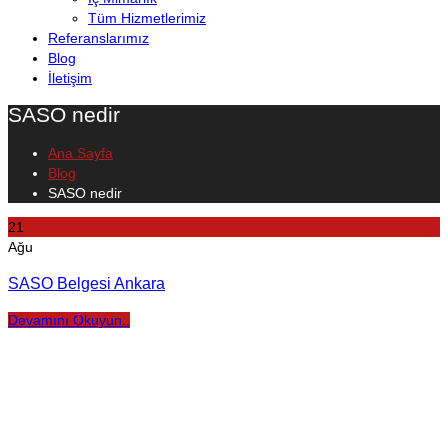
Tüm Hizmetlerimiz
Referanslarımız
Blog
İletişim
SASO nedir
Ana Sayfa
Blog
SASO nedir
21
Ağu
SASO Belgesi Ankara
Devamını Okuyun..