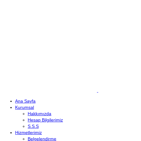
Cep: +90 (536) 708 09 97
E-mail : info@demirkanat.com.tr
Çalışma Saatleri: 08:30-17:30
Ana Sayfa
Kurumsal
Hakkımızda
Hesap Bilgilerimiz
S.S.S
Hizmetlerimiz
Belgelendirme