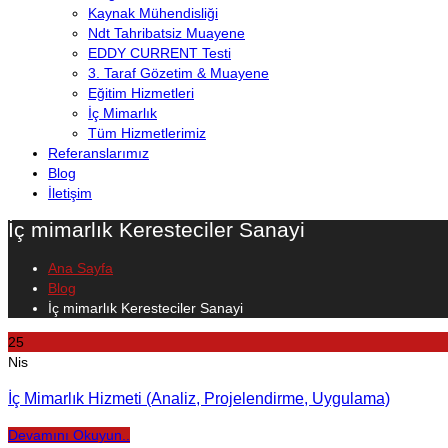
Kaynak Mühendisliği
Ndt Tahribatsiz Muayene
EDDY CURRENT Testi
3. Taraf Gözetim & Muayene
Eğitim Hizmetleri
İç Mimarlık
Tüm Hizmetlerimiz
Referanslarımız
Blog
İletişim
İç mimarlık Keresteciler Sanayi
Ana Sayfa
Blog
İç mimarlık Keresteciler Sanayi
25
Nis
İç Mimarlık Hizmeti (Analiz, Projelendirme, Uygulama)
Devamını Okuyun..