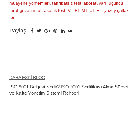
muayene yöntemleri
,
tahribatsız test laboratuvarı
,
üçüncü
taraf gözetim
,
ultrasonik test
,
VT PT MT UT RT
,
yüzey çatlak
testi
Paylaş:
Yazı
DAHA ESKI BLOG
ISO 9001 Belgesi Nedir? ISO 9001 Sertifikası Alma Süreci
gezinmesi
ve Kalite Yönetim Sistemi Rehberi