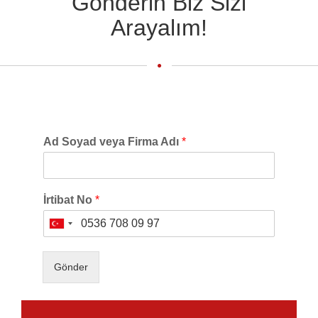
Gönderin Biz Sizi
Arayalım!
Ad Soyad veya Firma Adı
*
İrtibat No
*
Turkey
+90
Gönder