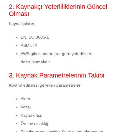
2. Kaynakçı Yeterliliklerinin Güncel
Olması
Kaynakçıların;
EN ISO 9606-1
ASME IX
AWS gibi standartlara göre yeterlilikleri
doğrulanmalıdır.
3. Kaynak Parametrelerinin Takibi
Kontrol edilmesi gereken parametreler:
Akım
Voltaj
Kaynak hızı
Ön tav sıcaklığı
Pasolar arası sıcaklık Kayıt altına alınmayan