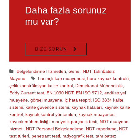
Daha fazla sorunuz
mu var?
BIZE SORUN
Belgelendirme Hizmetleri
,
Genel
,
NDT Tahribatsız
Mayene
basınçlı kap muayenesi
,
boru kaynak kontrolü
,
çelik konstrüksiyon kalite kontrol
,
Demirkanat Mühendislik
,
Eddy Current test
,
EN 1090 NDT
,
EN ISO 9712
,
endüstriyel
muayene
,
görsel muayene
,
iç hata tespiti
,
ISO 3834 kalite
sistemi
,
kalite güvence sistemi
,
kaynak hataları
,
kaynak kalite
kontrol
,
kaynak kontrol yöntemleri
,
kaynak muayenesi
,
kaynak mühendisliği
,
manyetik parçacık testi
,
NDT muayene
hizmeti
,
NDT Personel Belgelendirme
,
NDT raporlama
,
NDT
test türleri
,
penetrant testi
,
radyografik test
,
tahribatsız