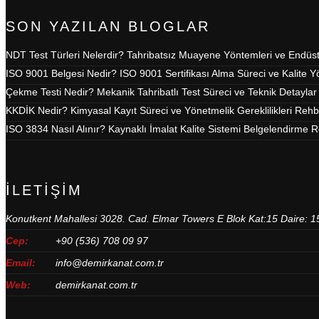
SON YAZILAN BLOGLAR
NDT Test Türleri Nelerdir? Tahribatsız Muayene Yöntemleri ve Endüs
ISO 9001 Belgesi Nedir? ISO 9001 Sertifikası Alma Süreci ve Kalite 
Çekme Testi Nedir? Mekanik Tahribatlı Test Süreci ve Teknik Detaylar
KKDİK Nedir? Kimyasal Kayıt Süreci ve Yönetmelik Gereklilikleri Rehb
ISO 3834 Nasıl Alınır? Kaynaklı İmalat Kalite Sistemi Belgelendirme 
İLETIŞIM
Konutkent Mahallesi 3028. Cad. Elmar Towers E Blok Kat:15 Daire: 
Cep:
+90 (536) 708 09 97
Email:
info@demirkanat.com.tr
Web:
demirkanat.com.tr