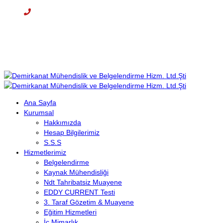
Cep: +90 (536) 708 09 97
E-mail : info@demirkanat.com.tr
Çalışma Saatleri: 08:30-17:30
Ana Sayfa
Kurumsal
Hakkımızda
Hesap Bilgilerimiz
S.S.S
Hizmetlerimiz
Belgelendirme
Kaynak Mühendisliği
Ndt Tahribatsiz Muayene
EDDY CURRENT Testi
3. Taraf Gözetim & Muayene
Eğitim Hizmetleri
İç Mimarlık