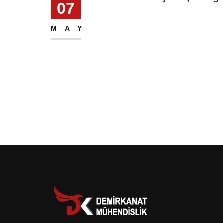
07
MAY