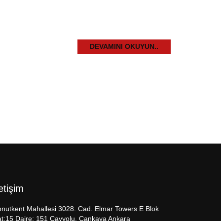
DEVAMINI OKUYUN..
letişim
nutkent Mahallesi 3028. Cad. Elmar Towers E Blok
t:15 Daire: 151 Çayyolu, Çankaya Ankara