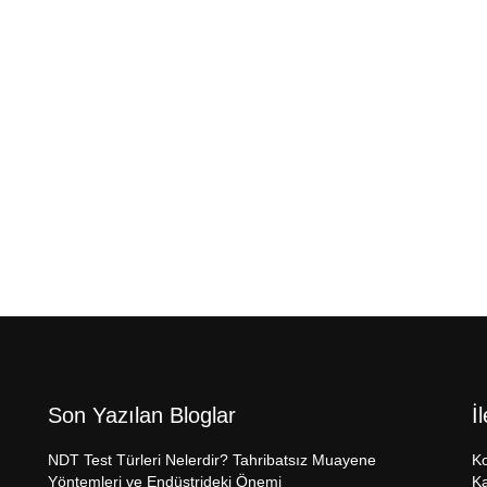
Son Yazılan Bloglar
İ
NDT Test Türleri Nelerdir? Tahribatsız Muayene
Ko
Yöntemleri ve Endüstrideki Önemi
Ka