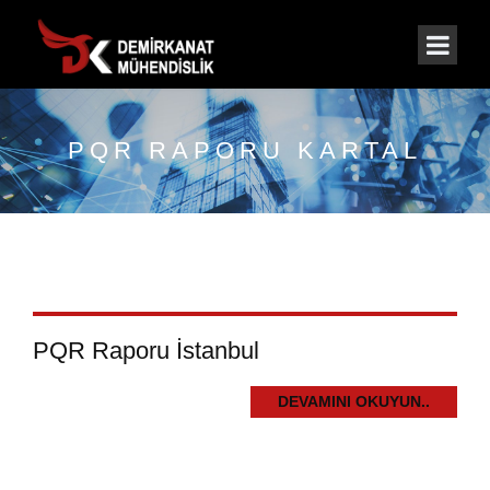
PQR RAPORU KARTAL
PQR Raporu İstanbul
DEVAMINI OKUYUN..