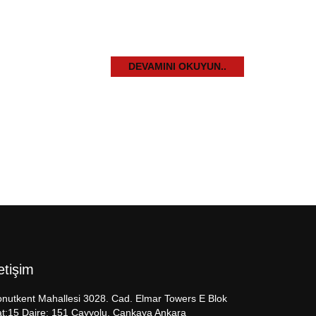
DEVAMINI OKUYUN..
letişim
nutkent Mahallesi 3028. Cad. Elmar Towers E Blok
t:15 Daire: 151 Çayyolu, Çankaya Ankara