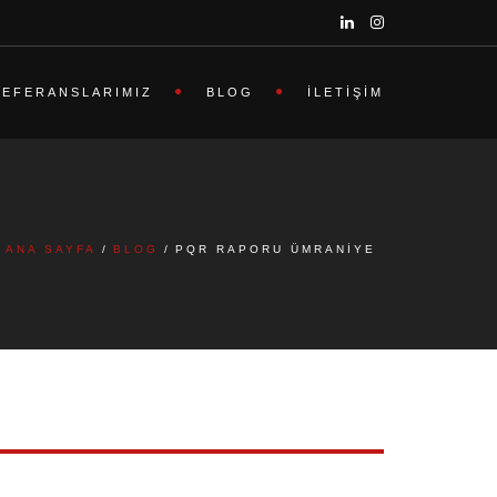
REFERANSLARIMIZ
BLOG
İLETIŞIM
ANA SAYFA
BLOG
PQR RAPORU ÜMRANIYE