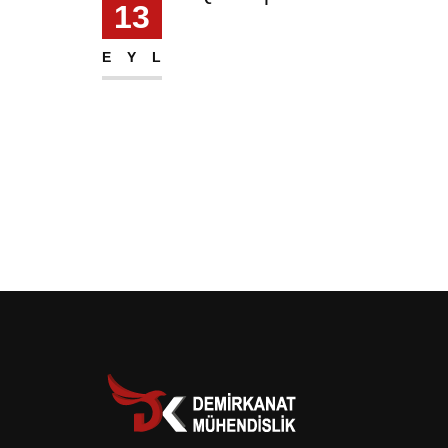
13
EYL