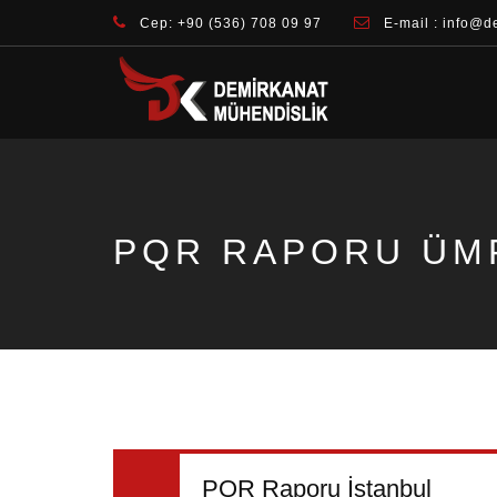
Cep: +90 (536) 708 09 97
E-mail : info@d
PQR RAPORU ÜM
PQR Raporu İstanbul