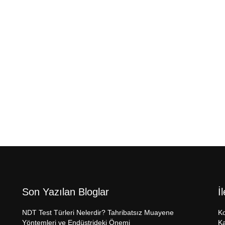
Son Yazılan Bloglar
İ
NDT Test Türleri Nelerdir? Tahribatsız Muayene
Ko
Yöntemleri ve Endüstrideki Önemi
Ka