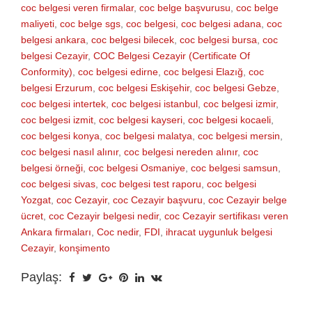
coc belgesi veren firmalar
,
coc belge başvurusu
,
coc belge
maliyeti
,
coc belge sgs
,
coc belgesi
,
coc belgesi adana
,
coc
belgesi ankara
,
coc belgesi bilecek
,
coc belgesi bursa
,
coc
belgesi Cezayir
,
COC Belgesi Cezayir (Certificate Of
Conformity)
,
coc belgesi edirne
,
coc belgesi Elazığ
,
coc
belgesi Erzurum
,
coc belgesi Eskişehir
,
coc belgesi Gebze
,
coc belgesi intertek
,
coc belgesi istanbul
,
coc belgesi izmir
,
coc belgesi izmit
,
coc belgesi kayseri
,
coc belgesi kocaeli
,
coc belgesi konya
,
coc belgesi malatya
,
coc belgesi mersin
,
coc belgesi nasıl alınır
,
coc belgesi nereden alınır
,
coc
belgesi örneği
,
coc belgesi Osmaniye
,
coc belgesi samsun
,
coc belgesi sivas
,
coc belgesi test raporu
,
coc belgesi
Yozgat
,
coc Cezayir
,
coc Cezayir başvuru
,
coc Cezayir belge
ücret
,
coc Cezayir belgesi nedir
,
coc Cezayir sertifikası veren
Ankara firmaları
,
Coc nedir
,
FDI
,
ihracat uygunluk belgesi
Cezayir
,
konşimento
Paylaş: