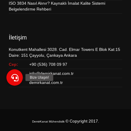
ISO 3834 Nasıl Alınır? Kaynaklı İmalat Kalite Sistemi
Belgelendirme Rehberi
İletişim
Konutkent Mahallesi 3028. Cad. Elmar Towers E Blok Kat:15
Daire: 151 Çayyolu, Çankaya Ankara
Cep:
+90 (536) 708 09 97
Email:
info@demirkanat.com.tr
Web:
demirkanat.com.tr
© Copyright 2017
.
DemirKanat Mühendislik