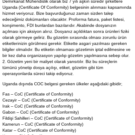
Demirkanat Mühendislik olarak biz 7 yılı aşkın süredir şirketlere
Uganda (Certificate Of Conformity) belgesinin alınması kapsamında
hizmet veriyoruz. Bize başvurduğunuz zaman sizden talep
edeceğimiz dokümanları olacaktır. Proforma fatura, paket listesi,
konşimento, FDI bunlardan bazılarıdır. Akabinde dosyanızın
açılması için aksiyon alırız. Dosyanız açıldıktan sonra ürünleri fiziki
olarak görmeye geliriz. Bu gözetim sırasında olması zorunlu ürün
etiketlerinizin görülmesi gerekir. Etikette asgari yazılması gereken
bilgiler olmalıdır. Bu etiketin olmaması gözetimin iptal edilmesine ve
bir kez daha organizasyon yapılıp gözetim yapılmasına sebep olur.
2. Gözetim yeni bir maliyet olarak yansıtılır. Biz bu süreçlerin
tümünü yönetip dosya açılışı, etiket, gözetim gibi tüm
operasyonlarda süreci takip ediyoruz.
Uganda dışında COC belgesi gereken ülkeler aşağıdaki gibidir;
Fas – CoC (Certificate of Conformity)
Cezayir – CoC (Certificate of Conformity)
Irak – CoC (Certificate of Conformity)
Gabon – CoC (Certificate of Conformity)
Fildişi Sahilleri – CoC (Certificate of Conformity)
Kamerun – CoC (Certificate of Conformity)
Katar – CoC (Certificate of Conformity)