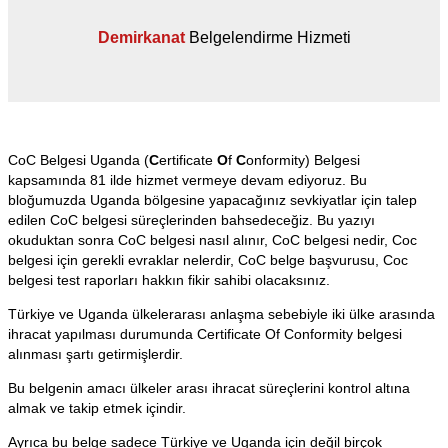
Demirkanat
Belgelendirme Hizmeti
CoC Belgesi Uganda (
C
ertificate
O
f
C
onformity) Belgesi
kapsamında 81 ilde hizmet vermeye devam ediyoruz. Bu
bloğumuzda Uganda bölgesine yapacağınız sevkiyatlar için talep
edilen CoC belgesi süreçlerinden bahsedeceğiz. Bu yazıyı
okuduktan sonra CoC belgesi nasıl alınır, CoC belgesi nedir, Coc
belgesi için gerekli evraklar nelerdir, CoC belge başvurusu, Coc
belgesi test raporları hakkın fikir sahibi olacaksınız.
Türkiye ve Uganda ülkelerarası anlaşma sebebiyle iki ülke arasında
ihracat yapılması durumunda Certificate Of Conformity belgesi
alınması şartı getirmişlerdir.
Bu belgenin amacı ülkeler arası ihracat süreçlerini kontrol altına
almak ve takip etmek içindir.
Ayrıca bu belge sadece Türkiye ve Uganda için değil birçok