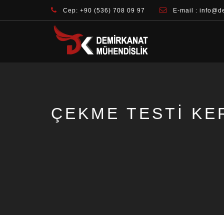
Cep: +90 (536) 708 09 97
E-mail : info@d
ÇEKME TESTI KE