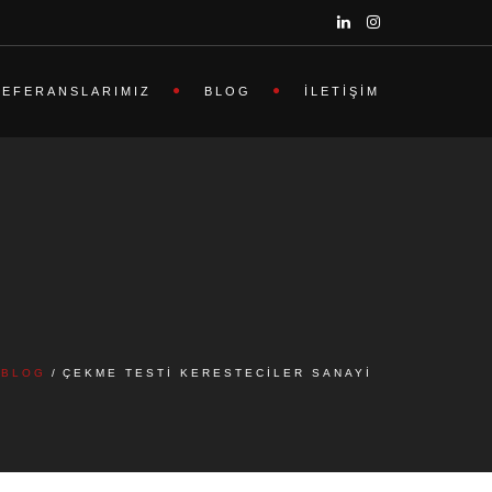
REFERANSLARIMIZ
BLOG
İLETIŞIM
BLOG
ÇEKME TESTI KERESTECILER SANAYI