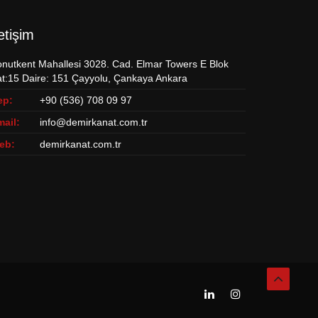
letişim
nutkent Mahallesi 3028. Cad. Elmar Towers E Blok
t:15 Daire: 151 Çayyolu, Çankaya Ankara
ep:
+90 (536) 708 09 97
ail:
info@demirkanat.com.tr
eb:
demirkanat.com.tr