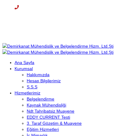
Cep: +90 (536) 708 09 97
E-mail : info@demirkanat.com.tr
Çalışma Saatleri: 08:30-17:30
Ana Sayfa
Kurumsal
Hakkımızda
Hesap Bilgilerimiz
S.S.S
Hizmetlerimiz
Belgelendirme
Kaynak Mühendisliği
Ndt Tahribatsiz Muayene
EDDY CURRENT Testi
3. Taraf Gözetim & Muayene
Eğitim Hizmetleri
İç Mimarlık