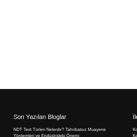
Son Yazılan Bloglar
İ
NDT Test Türleri Nelerdir? Tahribatsız Muayene
Ko
Yöntemleri ve Endüstrideki Önemi
Ka