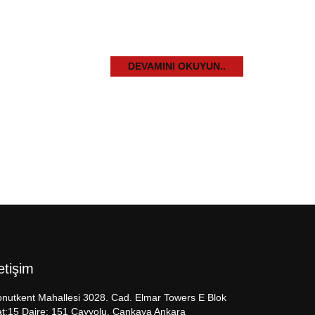
DEVAMINI OKUYUN..
letişim
nutkent Mahallesi 3028. Cad. Elmar Towers E Blok
t:15 Daire: 151 Çayyolu, Çankaya Ankara