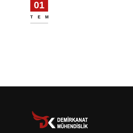
01
TEM