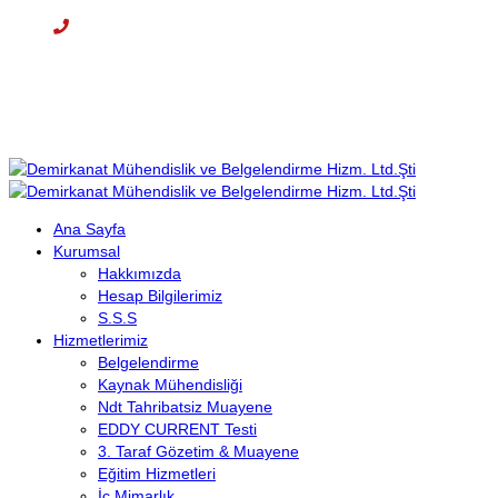
Cep: +90 (536) 708 09 97
E-mail : info@demirkanat.com.tr
Çalışma Saatleri: 08:30-17:30
Ana Sayfa
Kurumsal
Hakkımızda
Hesap Bilgilerimiz
S.S.S
Hizmetlerimiz
Belgelendirme
Kaynak Mühendisliği
Ndt Tahribatsiz Muayene
EDDY CURRENT Testi
3. Taraf Gözetim & Muayene
Eğitim Hizmetleri
İç Mimarlık