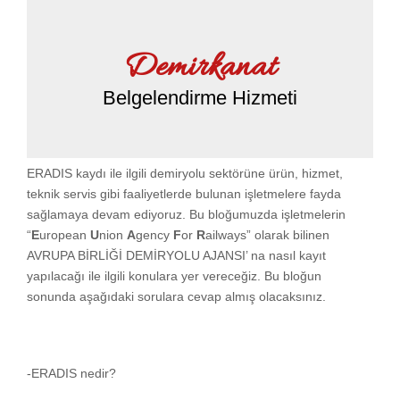
Demirkanat
Belgelendirme Hizmeti
ERADIS kaydı ile ilgili demiryolu sektörüne ürün, hizmet,
teknik servis gibi faaliyetlerde bulunan işletmelere fayda
sağlamaya devam ediyoruz. Bu bloğumuzda işletmelerin
“
E
uropean
U
nion
A
gency
F
or
R
ailways” olarak bilinen
AVRUPA BİRLİĞİ DEMİRYOLU AJANSI’ na nasıl kayıt
yapılacağı ile ilgili konulara yer vereceğiz. Bu bloğun
sonunda aşağıdaki sorulara cevap almış olacaksınız.
-ERADIS nedir?