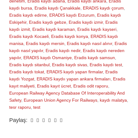
denetim
,
Eradis kaydı adana
,
Eradis kaydı ankara
,
Eradis
kaydı bursa
,
Eradis kaydı Çanakkale
,
ERADIS kaydı çorum
,
Eradis kaydı edirne
,
ERADIS kaydı Erzurum
,
Eradis kaydı
Eskişehir
,
Eradis kaydı gebze
,
Eradis kaydı izmir
,
Eradis
kaydı izmit
,
Eradis kaydı karaman
,
Eradis kaydı kayseri
,
Eradis kaydı Kocaeli
,
Eradis kaydı konya
,
ERADIS kaydı
manisa
,
Eradis kaydı mersin
,
Eradis kaydı nasıl alınır
,
Eradis
kaydı nasıl yapılır
,
Eradis kaydı nedir
,
Eradis kaydı nereden
yapılır
,
ERADIS kaydı Osmaniye
,
Eradis kaydı samsun
,
Eradis kaydı sitanbul
,
Eradis kaydı sivas
,
Eradis kaydı test
,
Eradis kaydı tokat
,
ERADIS kaydı yapan firmalar
,
Eradis
kaydı Yozgat
,
ERADIS kaydıı yapan ankara firmaları
,
Eradis
kayıt maliyeti
,
Eradis kayıt ücret
,
Eradis odit raporu
,
European Railway Agency Database Of Interoperability And
Safety
,
European Union Agency For Railways
,
kaydı malatya
,
tesr raporu
,
test
Paylaş: