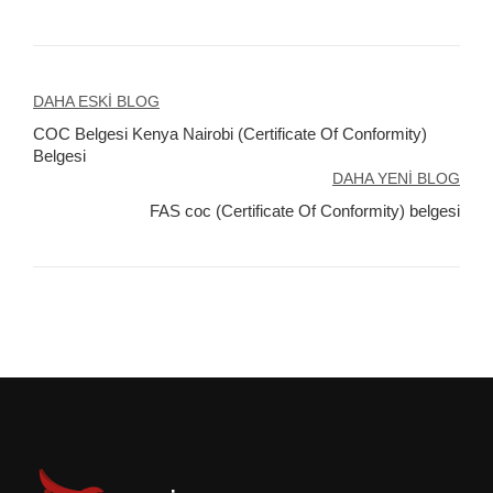
Yazı
DAHA ESKI BLOG
COC Belgesi Kenya Nairobi (Certificate Of Conformity)
gezinmesi
Belgesi
DAHA YENI BLOG
FAS coc (Certificate Of Conformity) belgesi