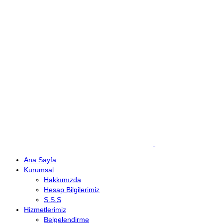
Cep: +90 (536) 708 09 97
E-mail : info@demirkanat.com.tr
Çalışma Saatleri: 08:30-17:30
Ana Sayfa
Kurumsal
Hakkımızda
Hesap Bilgilerimiz
S.S.S
Hizmetlerimiz
Belgelendirme