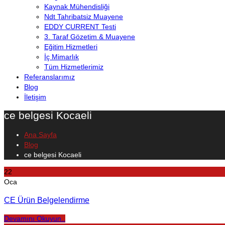
Kaynak Mühendisliği
Ndt Tahribatsiz Muayene
EDDY CURRENT Testi
3. Taraf Gözetim & Muayene
Eğitim Hizmetleri
İç Mimarlık
Tüm Hizmetlerimiz
Referanslarımız
Blog
İletişim
ce belgesi Kocaeli
Ana Sayfa
Blog
ce belgesi Kocaeli
22
Oca
CE Ürün Belgelendirme
Devamını Okuyun..