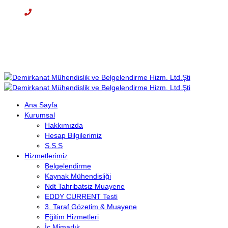
Cep: +90 (536) 708 09 97
E-mail : info@demirkanat.com.tr
Çalışma Saatleri: 08:30-17:30
Ana Sayfa
Kurumsal
Hakkımızda
Hesap Bilgilerimiz
S.S.S
Hizmetlerimiz
Belgelendirme
Kaynak Mühendisliği
Ndt Tahribatsiz Muayene
EDDY CURRENT Testi
3. Taraf Gözetim & Muayene
Eğitim Hizmetleri
İç Mimarlık